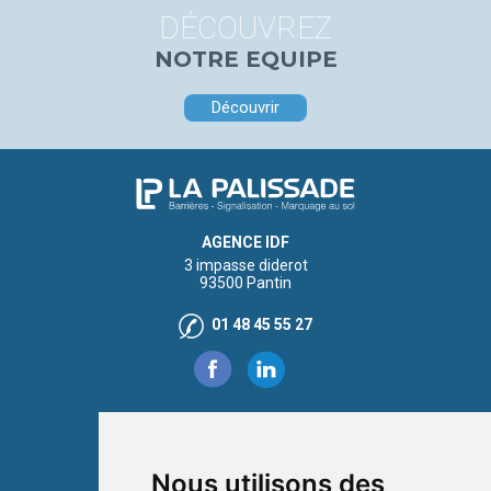
DÉCOUVREZ
NOTRE EQUIPE
Découvrir
AGENCE IDF
3 impasse diderot
93500 Pantin
01 48 45 55 27
AGENCE NORD
Rue du Luyot
59113 Seclin
Nous utilisons des