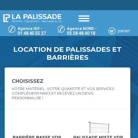
Agence IDF -
Agence NORD -
panier
01 48 45 55 27
03 28 48 40 18
LOCATION DE PALISSADES ET
BARRIÈRES
CHOISISSEZ
VOTRE MATÉRIEL, VOTRE QUANTITÉ ET VOS SERVICES
COMPLÉMENTAIRES ET RECEVEZ UN DEVIS
PERSONNALISÉ !
BARRIÈRE BASSE VDP
PALISSADE MIXTE VDP