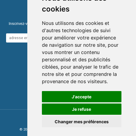
03 28 48 40 18
cookies
NEWSLETTER
Nous utilisons des cookies et
Inscrivez-vous à notre newsletter pour être informé de nos ventes et
des derniers produits !
d'autres technologies de suivi
pour améliorer votre expérience
VALIDER
de navigation sur notre site, pour
vous montrer un contenu
Téléchargez le catalogue
personnalisé et des publicités
ciblées, pour analyser le trafic de
INFORMATIONS
notre site et pour comprendre la
Plan du site
provenance de nos visiteurs.
Politique de confidentialité
Mentions légales
CVU/CGL
J'accepte
Préférences cookies
Je refuse
Clikeo
Changer mes préférences
© 2021 la PALISSADE. Tous droits réservés - Déclaration CNIL
n°0123456789