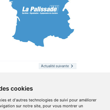
Actualité suivante
 des cookies
INFORMATIONS
ies et d'autres technologies de suivi pour améliorer
our être
Plan du site
ers
Politique de confidentialité
vigation sur notre site, pour vous montrer un
Mentions légales