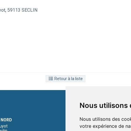
uyot, 59113 SECLIN
Retour à la liste
Nous utilisons
NEWSLETTER
Nous utilisons des cook
Inscrivez-vous à notre newsletter p
 NORD
informé de nos ventes et des derni
votre expérience de na
uyot
produits !
clin