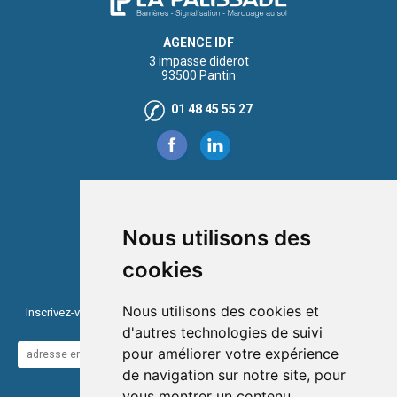
AGENCE IDF
3 impasse diderot
93500 Pantin
01 48 45 55 27
AGENCE NORD
Rue du Luyot
59113 Seclin
Nous utilisons des
03 28 48 40 18
cookies
NEWSLETTER
Nous utilisons des cookies et
Inscrivez-vous à notre newsletter pour être informé de nos ventes et
des derniers produits !
d'autres technologies de suivi
pour améliorer votre expérience
VALIDER
de navigation sur notre site, pour
vous montrer un contenu